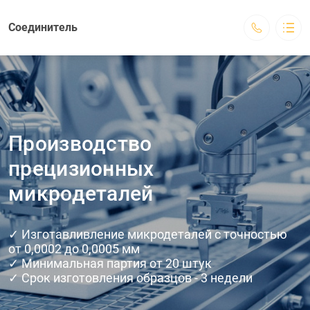
Соединитель
Соединитель
Направления производства
Продукция
Условия оплаты
Процесс работы
Производство
О нас
прецизионных
Контакты
Оставить заявку
микродеталей
г. Миасс, Объездная дорога 4/34а
k_a_t_a_s@mail.ru
+7 (800) 555-70-80
✓ Изготавливление микродеталей с точностью
Обратный вызов
от 0,0002 до 0,0005 мм
✓ Минимальная партия от 20 штук
✓ Срок изготовления образцов - 3 недели